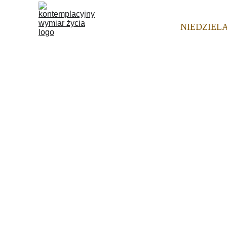
NIEDZIELA
PRZEST
WALCZ
Z ŻYCI