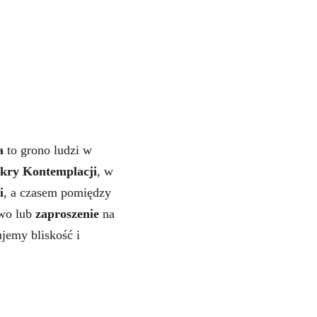
 Otwartego Serca 
a 
to grono ludzi w 
skry Kontemplacji
, w 
i
, a czasem pomiędzy 
wo lub 
zaproszenie
 na 
jemy bliskość i 