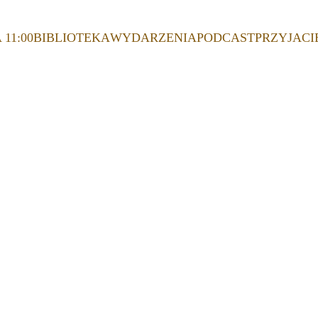
 11:00
BIBLIOTEKA
WYDARZENIA
PODCAST
PRZYJACI
AŃ 
YĆ 
EM