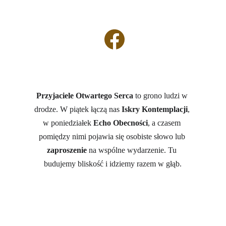
Material:
Wool
Color
: Beige
Dołącz do Przyjaciół Otwartego Serca 
Przyjaciele Otwartego Serca 
to grono ludzi w 
drodze. W piątek łączą nas 
Iskry Kontemplacji
, 
w poniedziałek 
Echo Obecności
, a czasem 
pomiędzy nimi pojawia się osobiste słowo lub 
zaproszenie
 na wspólne wydarzenie. Tu 
budujemy bliskość i idziemy razem w głąb.